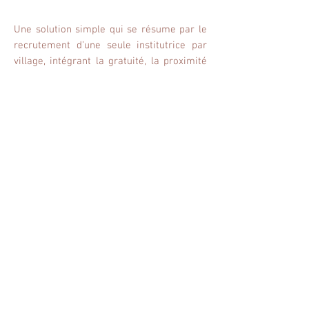
Une solution simple qui se résume par le
recrutement d’une seule institutrice par
village, intégrant la gratuité, la proximité
et la qualité de l’enseignement.
Educalpha 200 a prouvé son efficacité
auprès des habitants du village mais aussi
au delà puisque ce pôle éducation attire
désormais les habitants issus de villages
avoisinants. La capacité d’accueil
maximale étant bientôt atteinte (1
institutrice / pour 230 bénéficiaires), des
études sont actuellement en cours afin de
pouvoir dupliquer le projet à une plus
grande échelle avec pour objectif général
de participer aux changements et aux
mutations de ces populations cibles,
réduire les disparités territoriales dans ce